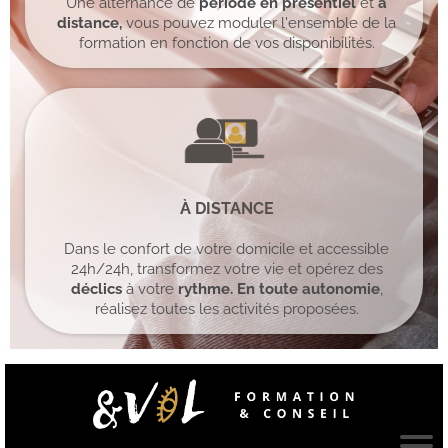
Une alternance de
période en présentiel
et
à
distance,
vous pouvez moduler l'ensemble de la
formation en fonction de vos disponibilités.
À
DISTANCE
Dans le confort de votre domicile et accessible
24h/24h, transformez votre vie et opérez des
déclics
à votre
rythme. En toute autonomie
,
réalisez toutes les activités proposées.